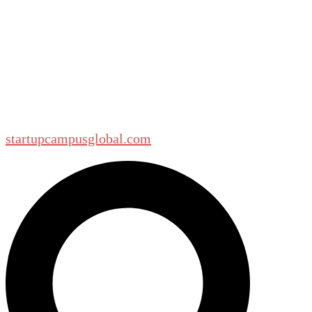
Gizlilik Siyasəti
Kontaktlar
Şirkətimiz və missiyamız haqqında
Bizim Haqqımızda
Kazino Online
startupcampusglobal.com
Search