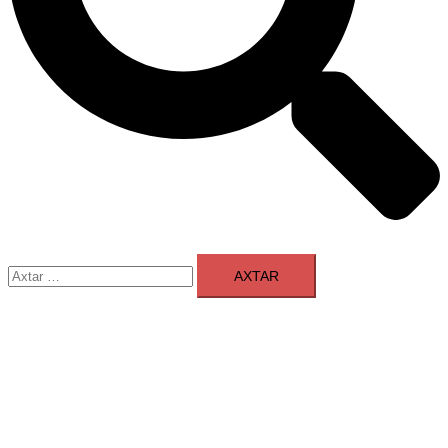
Axtarış:
startupcampusglobal.com
Close
menu
Müəllif