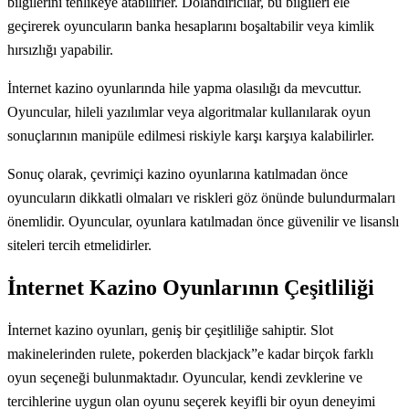
bilgilerini tehlikeye atabilirler. Dolandırıcılar, bu bilgileri ele
geçirerek oyuncuların banka hesaplarını boşaltabilir veya kimlik
hırsızlığı yapabilir.
İnternet kazino oyunlarında hile yapma olasılığı da mevcuttur.
Oyuncular, hileli yazılımlar veya algoritmalar kullanılarak oyun
sonuçlarının manipüle edilmesi riskiyle karşı karşıya kalabilirler.
Sonuç olarak, çevrimiçi kazino oyunlarına katılmadan önce
oyuncuların dikkatli olmaları ve riskleri göz önünde bulundurmaları
önemlidir. Oyuncular, oyunlara katılmadan önce güvenilir ve lisanslı
siteleri tercih etmelidirler.
İnternet Kazino Oyunlarının Çeşitliliği
İnternet kazino oyunları, geniş bir çeşitliliğe sahiptir. Slot
makinelerinden rulete, pokerden blackjack”e kadar birçok farklı
oyun seçeneği bulunmaktadır. Oyuncular, kendi zevklerine ve
tercihlerine uygun olan oyunu seçerek keyifli bir oyun deneyimi