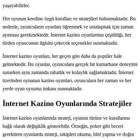
yaşayabilirler.
Her oyunun kendine özgü kuralları ve stratejileri bulunmaktadır. Bu
nedenle, oyuncuların oyunları öğrenmek ve ustalaşmak için zaman
ayırması gerekmektedir. İnternet kazino oyunlarının çeşitliliği, her
türden oyuncunun ilgisini çekecek seçenekler sunmaktadır.
İnternet kazino oyunları, her geçen gün daha da popüler hale
gelmektedir. Bu oyunlar, oyunculara gerçek bir kumarhane deneyimi
sunarken aynı zamanda rahatlık ve kolaylık sağlamaktadır. İnternet
üzerinden oynanan kazino oyunları, oyunculara her zaman ve her
yerde oyun oynama imkanı sunmaktadır.
İnternet Kazino Oyunlarında Stratejiler
İnternet kazino oyunlarında strateji, oyunun türüne ve kurallarına
bağlı olarak değişiklik gösterebilir. Örneğin, poker gibi beceri
gerektiren oyunlarda strateji, rakipleri okuma, blöf yapma ve doğru